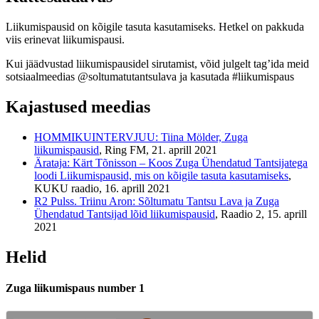
Liikumispausid on kõigile tasuta kasutamiseks. Hetkel on pakkuda
viis erinevat liikumispausi.
Kui jäädvustad liikumispausidel sirutamist, võid julgelt tag’ida meid
sotsiaalmeedias @soltumatutantsulava ja kasutada #liikumispaus
Kajastused meedias
HOMMIKUINTERVJUU: Tiina Mölder, Zuga
liikumispausid
, Ring FM, 21. aprill 2021
Ärataja: Kärt Tõnisson – Koos Zuga Ühendatud Tantsijatega
loodi Liikumispausid, mis on kõigile tasuta kasutamiseks
,
KUKU raadio, 16. aprill 2021
R2 Pulss. Triinu Aron: Sõltumatu Tantsu Lava ja Zuga
Ühendatud Tantsijad lõid liikumispausid
, Raadio 2, 15. aprill
2021
Helid
Zuga liikumispaus number 1