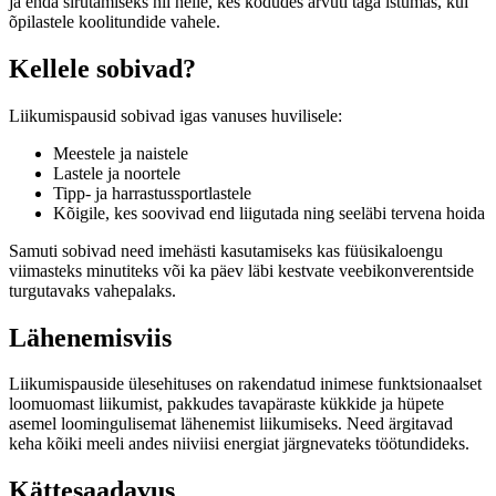
ja enda sirutamiseks nii neile, kes kodudes arvuti taga istumas, kui
õpilastele koolitundide vahele.
Kellele sobivad?
Liikumispausid sobivad igas vanuses huvilisele:
Meestele ja naistele
Lastele ja noortele
Tipp- ja harrastussportlastele
Kõigile, kes soovivad end liigutada ning seeläbi tervena hoida
Samuti sobivad need imehästi kasutamiseks kas füüsikaloengu
viimasteks minutiteks või ka päev läbi kestvate veebikonverentside
turgutavaks vahepalaks.
Lähenemisviis
Liikumispauside ülesehituses on rakendatud inimese funktsionaalset
loomuomast liikumist, pakkudes tavapäraste kükkide ja hüpete
asemel loomingulisemat lähenemist liikumiseks. Need ärgitavad
keha kõiki meeli andes niiviisi energiat järgnevateks töötundideks.
Kättesaadavus