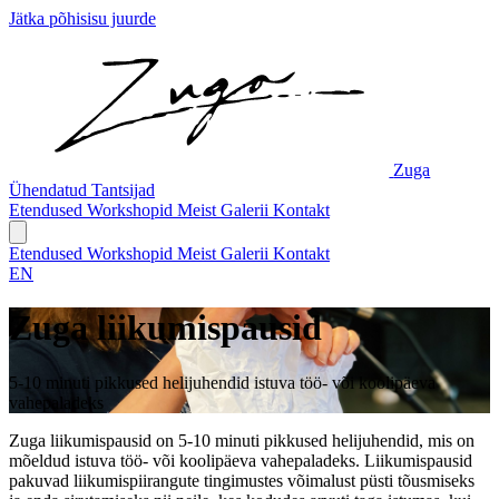
Jätka põhisisu juurde
Zuga
Ühendatud Tantsijad
Etendused
Workshopid
Meist
Galerii
Kontakt
Etendused
Workshopid
Meist
Galerii
Kontakt
EN
Zuga liikumispausid
5-10 minuti pikkused helijuhendid istuva töö- või koolipäeva
vahepaladeks
Zuga liikumispausid on 5-10 minuti pikkused helijuhendid, mis on
mõeldud istuva töö- või koolipäeva vahepaladeks. Liikumispausid
pakuvad liikumispiirangute tingimustes võimalust püsti tõusmiseks