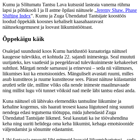
Kumu ja Sõltumatu Tantsu Lava kutsusid lasteaia vanema rühma
lapsi ja põhikooli I ja II astme õpilasi näitusele „
Jeremy Shaw. Phase
Shifting Index
”. Kumu ja Zuga Ühendatud Tantsijate koostöös
loodud õppekäik koosnes kehaliselt kaasahaaravast
näitusekogemusest ja loovast liikumistöötoast.
Õppekäigu käik
Osalejad suundusid koos Kumu haridustöö kuraatoriga näitusel
kaugesse tulevikku, et kohtuda 22. sajandi inimestega. Seal muututi
uurijateks, kes vaatlesid ja peegeldavad tulevikuinimeste kehakeelset
suhtlust. Märgati nende sarnasusi ja erinevusi – seda nii välimuses,
liikumises kui ka emotsioonides. Mänguliselt avastati ruumi, milles
asub kunstiteos ja ruume kunstiteose sees. Pärast näituse külastamist
arutleti selle üle, milline võiks olla nende inimeste maailmavaade
ning millist lugu või tunnet võiksid nad meile läbi tantsu edasi anda.
Kuna näitusel oli läbivaks elemendiks tantsuline liikumine ja
kehaline kogemus, siis haarati teosest kaasa liigutused ning suunuti
nendega edasi tegutsema töötuppa, mida juhendasid Zuga
Ühendatud Tantsijate liikmed. Seal kasutati ka ise töövahendina
keha ning uuriti helidega oma keha liikumist, kehaga emotsioonide
väljendamist ja sõnumite edastamist.
Läbi fantaasia prooviti läbi mitmeid loovaid liikumisharjutusi – seda