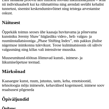
nii individuaalselt kui ka rühmatööna ning arendati seeläbi kehalist
tunnetust, sisemist keskendumisvõimet ning teistega arvestamise
oskust.
Näitusest
Õppekäik toimus seoses ühe kaasaja huvitavama ja põnevama
kunstniku Jeremy Shaw’ hiiglasliku video-, heli- valgus- ja
ruumiinstallatsiooniga „Phase Shifting Index”, mis pakkus jõulise
nägemuse inimkonna tulevikust. Teose kulminatsioonis oli sähviv
valgusmäng ning kõlas vali intensiivne muusika.
Muuseumitund-töötoas lõimuvad kunsti-, inimese- ja
liikumiseõpetuse teemad.
Märksõnad
Kaasaegne kunst, ruum, jutustus, tants, keha, emotsioonid,
tehnoloogia mõju inimesele, kehavälised kogemused, inimese soov
reaalsusest põgeneda
Õpiväljundid
Õpilane: