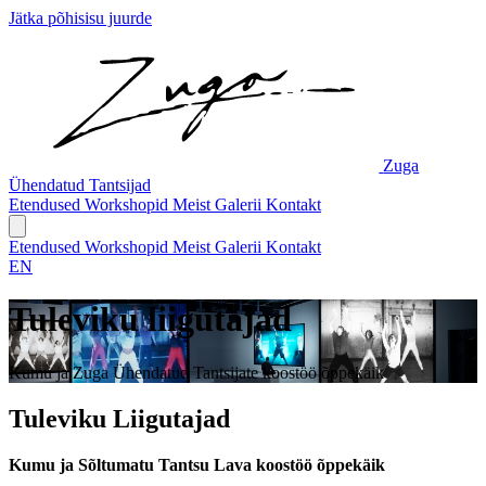
Jätka põhisisu juurde
Zuga
Ühendatud Tantsijad
Etendused
Workshopid
Meist
Galerii
Kontakt
Etendused
Workshopid
Meist
Galerii
Kontakt
EN
Tuleviku liigutajad
Kumu ja Zuga Ühendatud Tantsijate koostöö õppekäik
Tuleviku Liigutajad
Kumu ja Sõltumatu Tantsu Lava koostöö õppekäik