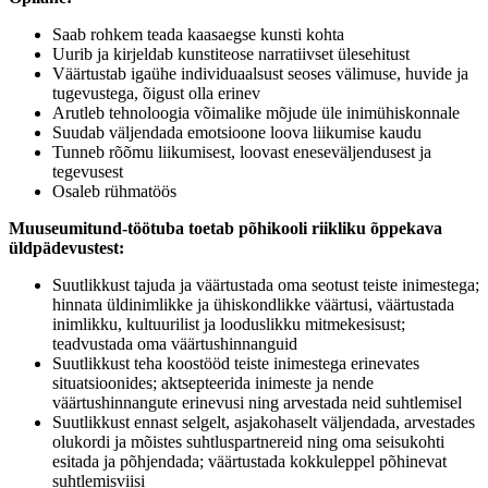
Saab rohkem teada kaasaegse kunsti kohta
Uurib ja kirjeldab kunstiteose narratiivset ülesehitust
Väärtustab igaühe individuaalsust seoses välimuse, huvide ja
tugevustega, õigust olla erinev
Arutleb tehnoloogia võimalike mõjude üle inimühiskonnale
Suudab väljendada emotsioone loova liikumise kaudu
Tunneb rõõmu liikumisest, loovast eneseväljendusest ja
tegevusest
Osaleb rühmatöös
Muuseumitund-töötuba toetab põhikooli riikliku õppekava
üldpädevustest:
Suutlikkust tajuda ja väärtustada oma seotust teiste inimestega;
hinnata üldinimlikke ja ühiskondlikke väärtusi, väärtustada
inimlikku, kultuurilist ja looduslikku mitmekesisust;
teadvustada oma väärtushinnanguid
Suutlikkust teha koostööd teiste inimestega erinevates
situatsioonides; aktsepteerida inimeste ja nende
väärtushinnangute erinevusi ning arvestada neid suhtlemisel
Suutlikkust ennast selgelt, asjakohaselt väljendada, arvestades
olukordi ja mõistes suhtluspartnereid ning oma seisukohti
esitada ja põhjendada; väärtustada kokkuleppel põhinevat
suhtlemisviisi